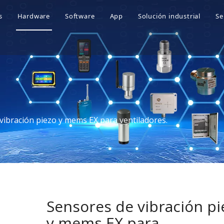
s
Hardware
Software
App
Solución industrial
Se
 somos
Sensores de vibración
Plataforma de Mantenimiento Predict
Industria petroqu
 ventajas
Colectores de datos de vibración
Plataforma inteligente de operación 
Industria de la ene
 Honores
Analizadores de vibraciones portátiles
Industria del cem
historia
Industria minera
vibración piezo y mems EX para ventiladores.
Industria metalúrg
Otras industrias
Sensores de vibración pi
y mems EX para