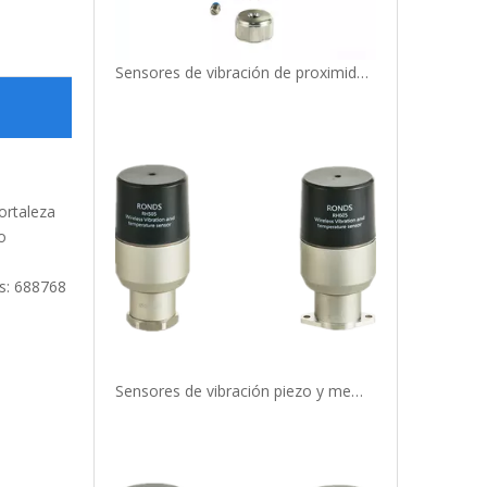
Sensores de vibración de proximidad piezo y mems para bombas.
ortaleza
o
as: 688768
Sensores de vibración piezo y mems ATEX para rodamientos.