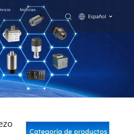
rvicio
Noticias
Español
ivo de Equipos EPM
ímica
Centro de Diagnóstico Remoto
العربية
Deutsch
y mantenimiento de equipos SuperCare
rgía eólica
Servicio de Formación en Diagnóstico
Português
Français
ento
Servicio 'Cinco en Uno'
English
简体中文
ica
ezo
Categoría de productos