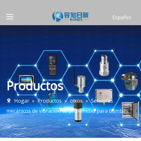
Español
العربية
Deutsch
Português
Français
English
简体中文
Productos
Hogar
»
Productos
»
otros
»
Sensores
mecánicos de vibración de proximidad para bombas.