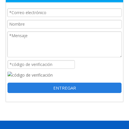
Sensor de vibración de salida superior de baja frecuencia RH113
Sensor de vibración de salida lateral ajustable de 360° RH104
ENTREGAR
Sensor de vibración de salida superior RH103
Recolector de datos inalámbrico en línea RH560