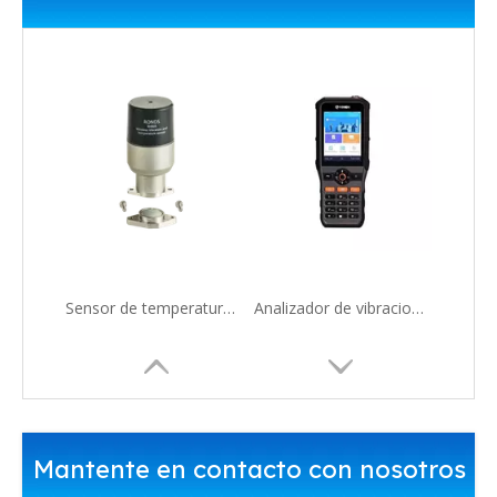
Sensor de temperatura y vibración triaxial inalámbrico RH605
Analizador de vibraciones portátil de un solo canal RH712
Mantente en contacto con nosotros