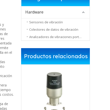
Hardware
Sensores de vibración
s y
ones
Colectores de datos de vibración
as de
Analizadores de vibraciones portátiles
res
ementada
ermite
la en el
Productos relacionados
edas
nto
ricación
anera
 tiempo
s costos.
ia de
tadas