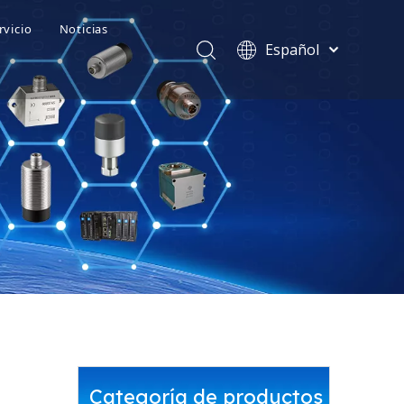
rvicio
Noticias
Español
ivo de Equipos EPM
ímica
Centro de Diagnóstico Remoto
العربية
Deutsch
y mantenimiento de equipos SuperCare
rgía eólica
Servicio de Formación en Diagnóstico
Português
Français
ento
Servicio 'Cinco en Uno'
English
简体中文
ica
Categoría de productos