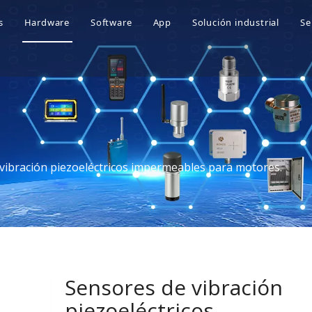
s
Hardware
Software
App
Solución industrial
Se
 somos
Sensores de vibración
Plataforma de Mantenimiento Predict
Industria petroqu
 ventajas
Colectores de datos de vibración
Plataforma inteligente de operación 
Industria de la ene
 Honores
Analizadores de vibraciones portátiles
Industria del cem
historia
Industria minera
vibración piezoeléctricos impermeables para motores.
Industria metalúrg
Otras industrias
Sensores de vibración
piezoeléctricos