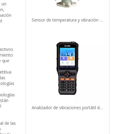
a un
ón,
mación
Sensor de temperatura y vibración triaxial inalámbrico RH605
el
activos
imiento
e que
titiva
las
ologías
nologías
están
l
Analizador de vibraciones portátil de un solo canal RH712
al de las
o