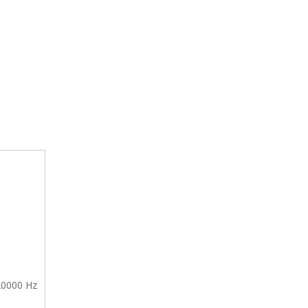
Recolector de datos inalámbrico en línea RH560
 20000 Hz