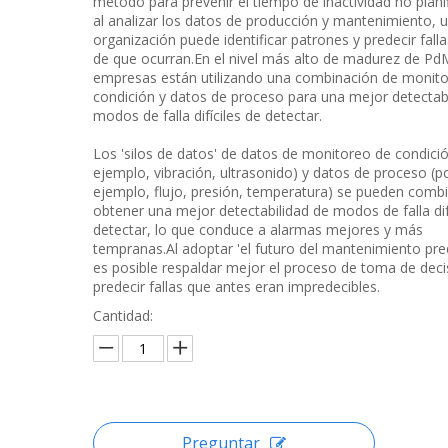
método para prevenir el tiempo de inactividad no plani
al analizar los datos de producción y mantenimiento, 
organización puede identificar patrones y predecir fall
de que ocurran.En el nivel más alto de madurez de PdM
empresas están utilizando una combinación de monit
condición y datos de proceso para una mejor detectab
modos de falla difíciles de detectar.
Los 'silos de datos' de datos de monitoreo de condició
ejemplo, vibración, ultrasonido) y datos de proceso (p
ejemplo, flujo, presión, temperatura) se pueden comb
obtener una mejor detectabilidad de modos de falla dif
detectar, lo que conduce a alarmas mejores y más
tempranas.Al adoptar 'el futuro del mantenimiento pred
es posible respaldar mejor el proceso de toma de deci
predecir fallas que antes eran impredecibles.
Cantidad:
Preguntar