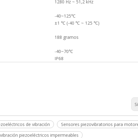
1280 Hz ~ 51,2 kHz
-40~125℃
±1 ℃ (-40 ℃ ~ 125 ℃)
188 gramos
-40~70℃
IP68
S
zoeléctricos de vibración
Sensores piezovibratorios para motor
vibración piezoeléctricos impermeables