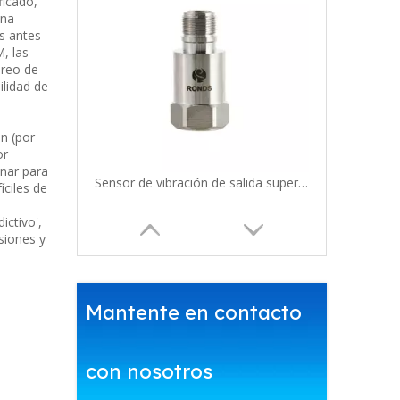
ficado,
una
as antes
, las
oreo de
ilidad de
n (por
or
inar para
Sensor de vibración de salida superior de baja frecuencia RH113
íciles de
ictivo',
siones y
Mantente en contacto
con nosotros