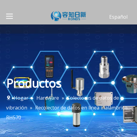
Español
العربية
Deutsch
Português
Français
English
简体中文
Productos
Hogar
»
Hardware
»
Colectores de datos de
vibración
»
Recolector de datos en línea inalámbrico
RH570