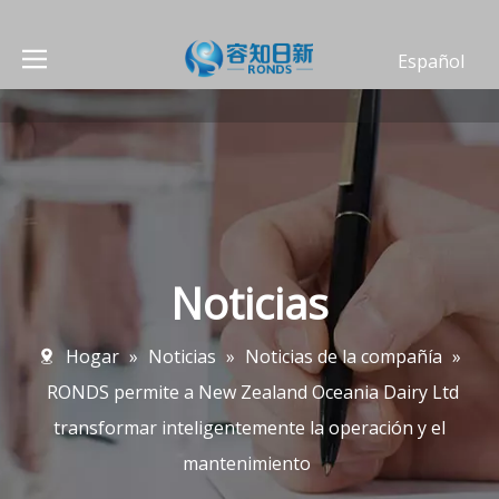
Español
العربية
Deutsch
Português
Français
English
简体中文
Noticias
Hogar
»
Noticias
»
Noticias de la compañía
»
RONDS permite a New Zealand Oceania Dairy Ltd
transformar inteligentemente la operación y el
mantenimiento