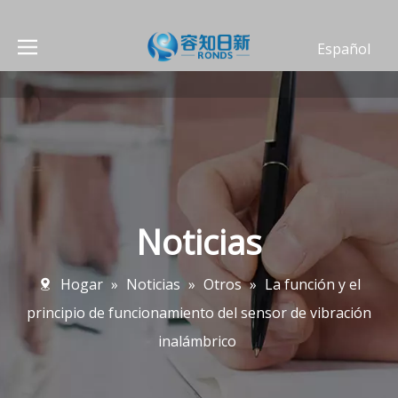
Español
العربية
Deutsch
Português
Français
English
简体中文
Noticias
Hogar
»
Noticias
»
Otros
»
La función y el
principio de funcionamiento del sensor de vibración
inalámbrico