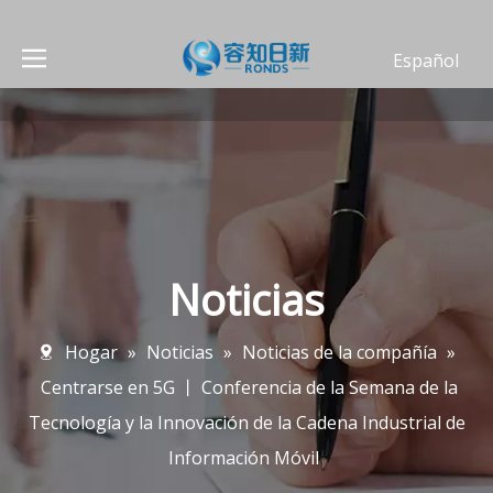
Español
العربية
Deutsch
Português
Français
English
简体中文
Noticias
Hogar
»
Noticias
»
Noticias de la compañía
»
Centrarse en 5G 丨 Conferencia de la Semana de la
Tecnología y la Innovación de la Cadena Industrial de
Información Móvil