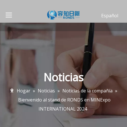
Español
العربية
Deutsch
Português
Français
English
简体中文
Noticias
Hogar
»
Noticias
»
Noticias de la compañía
»
Bienvenido al stand de RONDS en MINExpo
INTERNATIONAL 2024